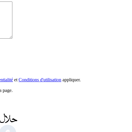
ntialité
et
Conditions d'utilisation
appliquer.
a page.