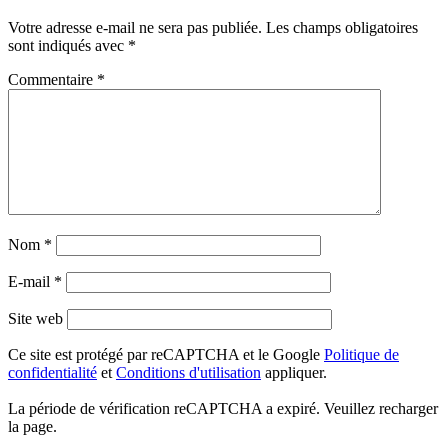
Votre adresse e-mail ne sera pas publiée.
Les champs obligatoires
sont indiqués avec
*
Commentaire
*
Nom
*
E-mail
*
Site web
Ce site est protégé par reCAPTCHA et le Google
Politique de
confidentialité
et
Conditions d'utilisation
appliquer.
La période de vérification reCAPTCHA a expiré. Veuillez recharger
la page.