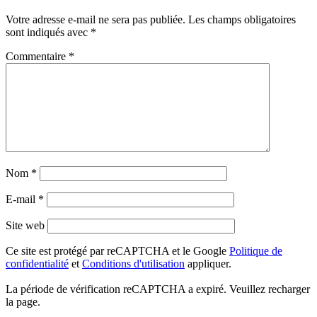
Votre adresse e-mail ne sera pas publiée.
Les champs obligatoires
sont indiqués avec
*
Commentaire
*
Nom
*
E-mail
*
Site web
Ce site est protégé par reCAPTCHA et le Google
Politique de
confidentialité
et
Conditions d'utilisation
appliquer.
La période de vérification reCAPTCHA a expiré. Veuillez recharger
la page.