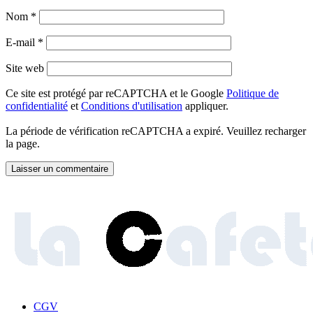
Nom
*
E-mail
*
Site web
Ce site est protégé par reCAPTCHA et le Google
Politique de
confidentialité
et
Conditions d'utilisation
appliquer.
La période de vérification reCAPTCHA a expiré. Veuillez recharger
la page.
CGV